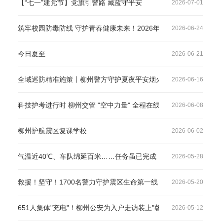
【“七一”建党节】党旗引警路 藏蓝守平安
2026-07-01
筑牢校园防毒防线 守护青春健康未来！2026年柳州市全民禁毒宣
2026-06-24
今日夏至
2026-06-21
全域巡防精准施策丨柳州警方守护夏夜平安烟火
2026-06-16
科技护考进行时 柳州交管 "空中力量" 全程在线
2026-06-08
柳州护航震区复课学校
2026-06-02
气温近40℃、车队绵延百米……任务虽已完成，守护仍在继续！
2026-05-28
救援！坚守！1700名警力守护震区生命第一线
2026-05-20
651人集体"充电"！柳州公安为入户走访装上"馨引擎”
2026-05-12