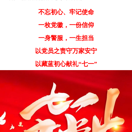
不忘初心、牢记使命
一枚党徽，一份信仰
一身警服，一生担当
以党员之责守万家安宁
以藏蓝初心献礼“
七一
”