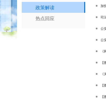
加
政策解读
热点回应
公
公
《
【
《
【
【