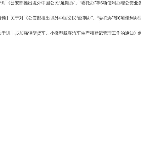
于对《公安部推出境外中国公民“延期办”、“委托办”等6项便利办理公安业
音频】关于对《公安部推出境外中国公民“延期办”、“委托办”等6项便利
关于进一步加强轻型货车、小微型载客汽车生产和登记管理工作的通知》
图解】《关于进一步加强轻型货车、小微型载客汽车生产和登记管理工作
图解】《中华人民共和国退役军人保障法》
音频】柳州交警解读《柳州市机动车停车条例》
新闻发布会】柳州交警解读《柳州市机动车停车条例》
于修订《广西壮族自治区电动自行车机动轮椅车管理办法》的解读
州“便利机动车注销登记”便民措施正式实施！交警为您解读
牢安全防线 深化改革惠民 坚持从严治警 公安部交管局相关负责人就制