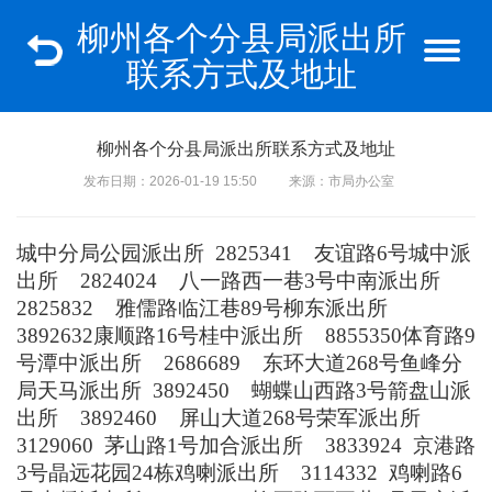
柳州各个分县局派出所
联系方式及地址
柳州各个分县局派出所联系方式及地址
发布日期：2026-01-19 15:50
来源：市局办公室
城中分局
公园派出所
2825341
友谊路
6
号
城中派
出所
2824024
八一路西一巷
3
号
中南派出所
2825832
雅儒路临江巷
89
号
柳东派出所
3892632
康顺路
16
号
桂中派出所
8855350
体育路
9
号
潭中派出所
2686689
东环大道
268
号
鱼峰分
局
天马派出所
3892450
蝴蝶山西路
3
号
箭盘山派
出所
3892460
屏山大道
268
号
荣军派出所
3129060
茅山路
1
号
加合派出所
3833924
京港路
3
号晶远花园
24
栋
鸡喇派出所
3114332
鸡喇路
6