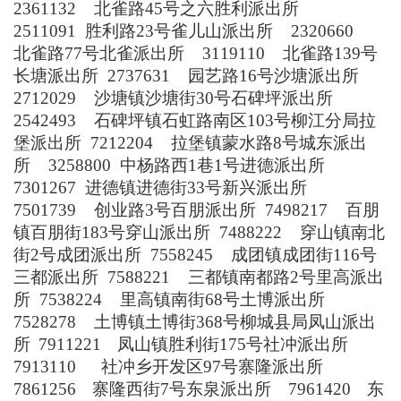
2361132
北雀路
45
号之六
胜利派出所
2511091
胜利路
23
号
雀儿山派出所
2320660
北雀路
77
号
北雀派出所
3119110
北雀路
139
号
长塘派出所
2737631
园艺路
16
号
沙塘派出所
2712029
沙塘镇沙塘街
30
号
石碑坪派出所
2542493
石碑坪镇石虹路南区
103
号
柳江分局
拉
堡派出所
7212204
拉堡镇蒙水路
8
号
城东派出
所
3258800
中杨路西
1
巷
1
号
进德派出所
7301267
进德镇进德街
33
号
新兴派出所
7501739
创业路
3
号
百朋派出所
7498217
百朋
镇百朋街
183
号
穿山派出所
7488222
穿山镇南北
街
2
号
成团派出所
7558245
成团镇成团街
116
号
三都派出所
7588221
三都镇南都路
2
号
里高派出
所
7538224
里高镇南街
68
号
土博派出所
7528278
土博镇土博街
368
号
柳城县局
凤山派出
所
7911221
凤山镇胜利街
175
号
社冲派出所
7913110
社冲乡开发区
97
号
寨隆派出所
7861256
寨隆西街
7
号
东泉派出所
7961420
东