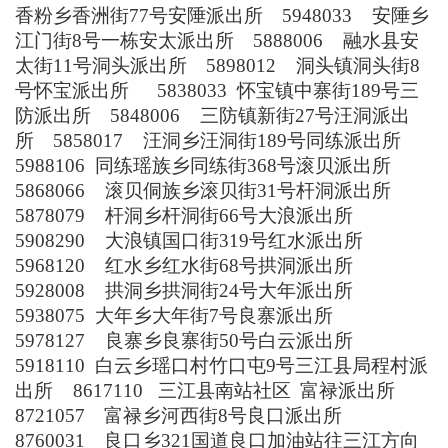
香粉乡香洲街
77
号
安陲派出所
5948033
安陲乡
江门街
8
号一栋
安太派出所
5888006
融水县安
太街
11
号
洞头派出所
5898012
洞头镇洞头街
8
号
怀宝派出所
5838033
怀宝镇中寨街
189
号
三
防派出所
5848006
三防镇新街
27
号
汪洞派出
所
5858017
汪洞乡汪洞街
189
号
同练派出所
5988106
同练瑶族乡同练街
368
号
滚贝派出所
5868066
滚贝侗族乡滚贝街
31
号
杆洞派出所
5878079
杆洞乡杆洞街
66
号
大浪派出所
5908290
大浪镇国口街
319
号
红水派出所
5968120
红水乡红水街
68
号
拱洞派出所
5928008
拱洞乡拱洞街
24
号
大年派出所
5938075
大年乡大年街
7
号
良寨派出所
5978127
良寨乡良寨街
50
号
白云派出所
5918110
白云乡瑶口村竹口屯
9
号
三江县局
程村派
出所
8617110
三江县南站社区
富禄派出所
8721057
富禄乡河西街
8
号
良口派出所
8760031
良口乡
321
国道良口加油站往三江方向