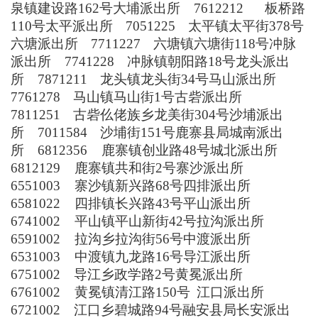
泉镇建设路
162
号
大埔派出所
7612212
板桥路
110
号
太平派出所
7051225
太平镇太平街
378
号
六塘派出所
7711227
六塘镇六塘街
118
号
冲脉
派出所
7741228
冲脉镇朝阳路
18
号
龙头派出
所
7871211
龙头镇龙头街
34
号
马山派出所
7761278
马山镇马山街
1
号
古砦派出所
7811251
古砦仫佬族乡龙美街
304
号
沙埔派出
所
7011584
沙埔街
151
号
鹿寨县局
城南派出
所
6812356
鹿寨镇创业路
48
号
城北派出所
6812129
鹿寨镇共和街
2
号
寨沙派出所
6551003
寨沙镇新兴路
68
号
四排派出所
6581022
四排镇长兴路
43
号
平山派出所
6741002
平山镇平山新街
42
号
拉沟派出所
6591002
拉沟乡拉沟街
56
号
中渡派出所
6531003
中渡镇九龙路
16
号
导江派出所
6751002
导江乡政学路
2
号
黄冕派出所
6761002
黄冕镇清江路
150
号
江口派出所
6721002
江口乡碧城路
94
号
融安县局
长安派出