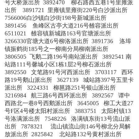
号
大桥派出所
3892470
柳石路西五巷
1
号
里雍派
出所
3891721
里雍镇里雍街
220
号
白沙派出所
7566006
白沙镇白沙街
198
号
新城派出所
3891456
鱼峰区古亭大道
216
号
雒容派出所
6511021
雒容镇新城路
163
号
官塘派出所
3266330
官塘大道
6
号
柳洛派出所
3891736
洛埠
镇振鹤街
185
号之一
柳南分局
柳南派出所
3806505
飞鹅二路
196
号
南站派出所
3892541
南
站路
111
号馨城小区
1
栋
1
层
2
号
柳石派出所
3892550
文笔路
91
号
河西派出所
3703117
西环
路
19
号
鹅山派出所
3627139
城站路
397
号
五里卡
派出所
3224331
柳邕路
251
号
银山派出所
3216984
航三路
6
号
西环派出所
3892567
谭中
西路北一巷
8
号
西鹅派出所
3645005
柳工大道
27
号
F
区
4
号楼
太阳村派出所
3883751
太阳村镇
13
号
洛满派出所
7548226
洛满镇东街
13
号
流山派
出所
7878321
流山镇流山街
146
号
柳北分局
解
放派出所
2825842
北站路
132
号
黄村派出所