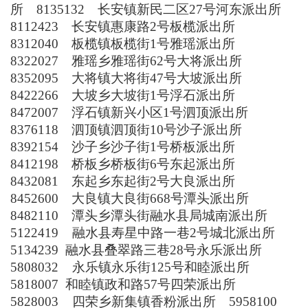
所
8135132
长安镇新民二区
27
号
河东派出所
8112423
长安镇惠康路
2
号
板榄派出所
8312040
板榄镇板榄街
1
号
雅瑶派出所
8322027
雅瑶乡雅瑶街
62
号
大将派出所
8352095
大将镇大将街
47
号
大坡派出所
8422266
大坡乡大坡街
1
号
浮石派出所
8472007
浮石镇新兴小区
1
号
泗顶派出所
8376118
泗顶镇泗顶街
10
号
沙子派出所
8392154
沙子乡沙子街
1
号
桥板派出所
8412198
桥板乡桥板街
6
号
东起派出所
8432081
东起乡东起街
2
号
大良派出所
8452600
大良镇大良街
668
号
潭头派出所
8482110
潭头乡潭头街
融水县局
城南派出所
5122419
融水县寿星中路一巷
2
号
城北派出所
5134239
融水县叠翠路三巷
28
号
永乐派出所
5808032
永乐镇永乐街
125
号
和睦派出所
5818007
和睦镇政和路
57
号
四荣派出所
5828003
四荣乡新集镇
香粉派出所
5958100