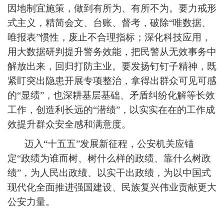
因地制宜施策，做到有所为、有所不为。要力戒形
式主义，精简会文、台账、督考，破除“唯数据、
唯报表”惯性，废止不合理指标；深化科技应用，
用大数据研判提升警务效能，把民警从无效事务中
解放出来，回归打防主业。要发扬钉钉子精神，既
紧盯突出隐患开展专项整治，拿得出群众可见可感
的“显绩”，也深耕基层基础、矛盾纠纷化解等长效
工作，创造利长远的“潜绩”，以实实在在的工作成
效提升群众安全感和满意度。
迈入“十五五”发展新征程，公安机关应锚
定“政绩为谁而树、树什么样的政绩、靠什么树政
绩”，为人民出政绩、以实干出政绩，为以中国式
现代化全面推进强国建设、民族复兴伟业贡献更大
公安力量。