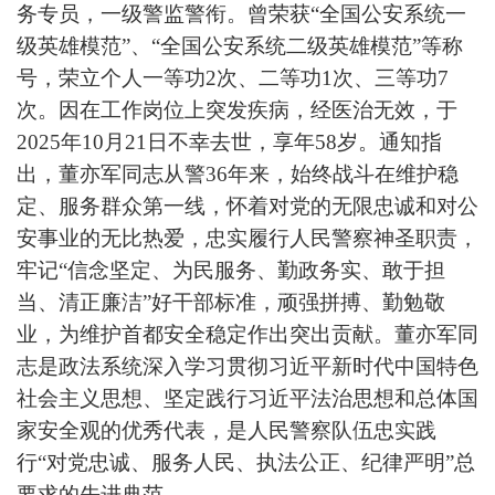
务专员，一级警监警衔。曾荣获“全国公安系统一
级英雄模范”、“全国公安系统二级英雄模范”等称
号，荣立个人一等功2次、二等功1次、三等功7
次。因在工作岗位上突发疾病，经医治无效，于
2025年10月21日不幸去世，享年58岁。通知指
出，董亦军同志从警36年来，始终战斗在维护稳
定、服务群众第一线，怀着对党的无限忠诚和对公
安事业的无比热爱，忠实履行人民警察神圣职责，
牢记“信念坚定、为民服务、勤政务实、敢于担
当、清正廉洁”好干部标准，顽强拼搏、勤勉敬
业，为维护首都安全稳定作出突出贡献。董亦军同
志是政法系统深入学习贯彻习近平新时代中国特色
社会主义思想、坚定践行习近平法治思想和总体国
家安全观的优秀代表，是人民警察队伍忠实践
行“对党忠诚、服务人民、执法公正、纪律严明”总
要求的先进典范。