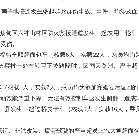
河南等地接连发生多起群死群伤事故、事件，均涉及面
武汉市蔡甸区六神山林区防火救援通道发生一起农用三轮
人受伤。
的福特全顺牌面包车（核载6人，实载22人，乘员均为
灰窑村一处右转弯下坡路段时，因雨天路滑、严重超
摩托车（核载1人，实载7人，乘员均为参加完婚宴后返
动效能严重下降、无法有效控制车速发生侧翻，造成3
市环江县发生一起过桥皮卡车（核载5人，实载16人，
非法营运、非法改装、疲劳驾驶的严重超员上汽大通牌面